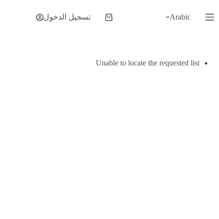
لتجاوز
لى
Arabic
تسجيل الدخول
عربة
لمحتوى
التسوق
Unable to locate the requested list