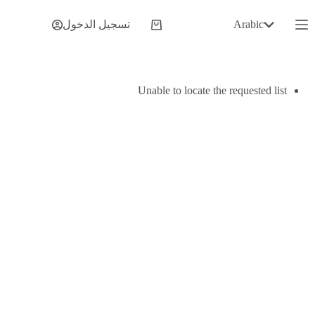
لتجاوز
لى
Arabic
تسجيل الدخول
عربة
لمحتوى
التسوق
Unable to locate the requested list