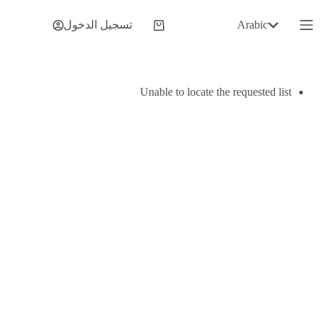
لتجاوز
لى
Arabic
تسجيل الدخول
عربة
لمحتوى
التسوق
Unable to locate the requested list