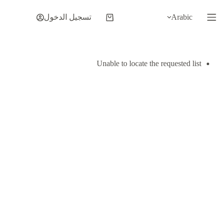
لتجاوز
لى
Arabic
تسجيل الدخول
عربة
لمحتوى
التسوق
Unable to locate the requested list