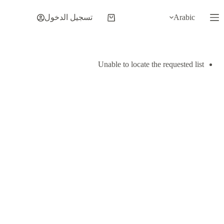
لتجاوز
لى
Arabic
تسجيل الدخول
عربة
لمحتوى
التسوق
Unable to locate the requested list