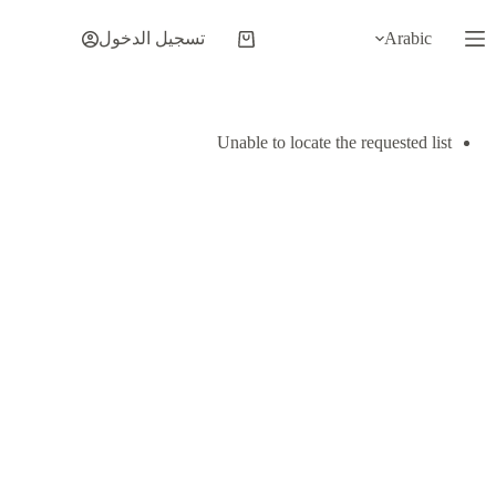
لتجاوز
لى
Arabic
تسجيل الدخول
عربة
لمحتوى
التسوق
Unable to locate the requested list