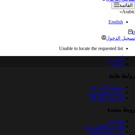
القائمة
Arabic
English
ربة
0
لتسوق
تسجيل الدخول
Unable to locate the requested list
أتصل بنا
حسابي
روابط هامة
سياسة الأسترجاع
سياسة الخصوصية
الشروط والأحكام
روبط مفيدة
لماذا نحن
أصبح بائعا (الأشتراك)
شرح تطبيق البائع