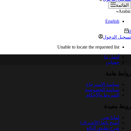
القائمة
Arabic
English
ربة
0
لتسوق
تسجيل الدخول
Unable to locate the requested list
أتصل بنا
حسابي
روابط هامة
سياسة الأسترجاع
سياسة الخصوصية
الشروط والأحكام
روبط مفيدة
لماذا نحن
أصبح بائعا (الأشتراك)
شرح تطبيق البائع