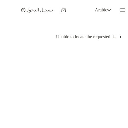
لتجاوز
لى
Arabic
تسجيل الدخول
عربة
لمحتوى
التسوق
Unable to locate the requested list