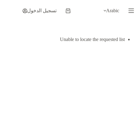
لتجاوز
لى
Arabic
تسجيل الدخول
عربة
لمحتوى
التسوق
Unable to locate the requested list