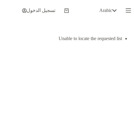
لتجاوز
لى
Arabic
تسجيل الدخول
عربة
لمحتوى
التسوق
Unable to locate the requested list