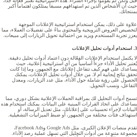
قبل ولكن لم يقوموا بإجراء الشراء. هذه الاستراتيجية تعتبر فعالة جداً،
حيث أن الأشخاص الذين تم استهدافهم مسبقاً يمتلكون اهتماماً أكبر
بمنتجاتك.
علاوة على ذلك، يمكن استخدام استراتيجية الإعلانات الموجهة
لتخصيص العروض الترويجية والمحتوى بناءً على تفضيلات العملاء، مما
يعزز تجربة المستخدم ويزيد من احتمالية تحويل الزيارات إلى مبيعات.
3. استخدام أدوات تحليل الإعلانات
لا يكتمل استخدام الإعلانات الفعّالة دون اعتماد أدوات تحليل دقيقة.
يُعتبر تحليل الأداء جزءاً أساسياً من أي استراتيجية إعلانية، حيث
يساعدك على فهم كيف تتفاعل إعلاناتك مع الجمهور، وما إذا كانت
تحقق نتائج إيجابية أم لا. من خلال أدوات تحليل الإعلانات، يمكنك
الحصول على رؤية شاملة حول الأداء، مثل عدد الزيارات، ومعدل
التفاعل، ونسب التحويل.
تسمح أدوات التحليل لك بمراقبة الحملات الإعلانية بشكل دوري، مما
يساعدك على اتخاذ القرارات المبنية على البيانات. يمكنك استخدام هذه
البيانات لإجراء تحسينات على إعلاناتك، مثل تعديل الرسالة، أو
استهداف فئات مختلفة من الجمهور، أو ضبط الميزانيات التشغيلية.
تقدم منصات الإعلان الكبرى، مثل Google Ads وFacebook Ads،
مجموعة متنوعة من أدوات التحليل التي تسهل عملية رصد الأداء.