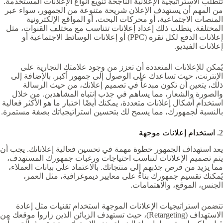
تتطلب الاستراتيجية الإعلانية الناجحة تنويع أنواع الإعلانات المستخدمة.
من المهم أن يستهدف الإعلان شريحة متنوعة من الجمهور، سواء عبر
المنصات الاجتماعية، أو محركات البحث، أو المواقع الإلكترونية
المختلفة. يتطلب ذلك إعداد إعلانات تتناسب مع مختلف القنوات، مثل
إعلانات الدفع لكل نقرة (PPC) أو إعلانات الوسائط الاجتماعية أو
إعلانات الفيديو.
يُمكن للإعلانات المتعددة أن تعزز من وجود علامتك التجارية على
الإنترنت، حيث تساعدك على الوصول إلى جمهور أكبر. بالإضافة إلى
ذلك، يتعين أن تكون مبدعاً في تصميم إعلانك، من حيث الرسالة
والصورة والشعار، مما يساهم في جذب انتباه المشاهدين. من خلال
استخدام أشكال إعلانات متعددة، يمكنك أيضًا اختبار ما هو الأكثر فعالية
بالنسبة لجمهورك، مما يسمح لك بتحسين استراتيجياتك بصفة مستمرة.
2. استخدام إعلانات موجهة
يعد استهداف الجمهور خطوة مهمة في تحسين فعالية إعلاناتك. يجب أن
يتم تصميم الإعلانات لتناسب احتياجات ورغبات جمهورك المستهدف،
مما يزيد من فرص جذبهم إلى منتجاتك. بالاعتماد على بيانات العملاء،
يُمكنك تقسيم جمهورك بناءً على معايير ديموغرافية، مثل العمر،
الجنس، الموقع، والاهتمامات.
تتضمن استراتيجيات الإعلانات الموجهة استخدام تقنيات مثل إعادة
الاستهداف (Retargeting)، حيث تستهدف الزبائن الذين زاروا موقعك من