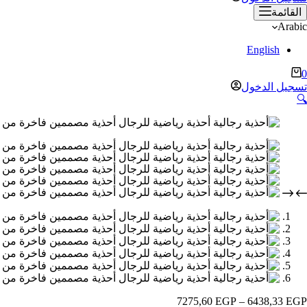
القائمة
Arabic
English
ربة
0
لتسوق
تسجيل الدخول
🔍
نطاق
7275,60
EGP
–
6438,33
EGP