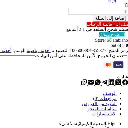
مية
حذية
إضافة إلى السلة
جالية
ف إلى قائمة الرغبات
حذية
سيتم شحن السلعة في 1-2 أسابيع
ياضية
طرح سؤال
لرجال
Store:
arabiano
حذية
out of 5
0
صممين
رمز المنتج:
1005003879355877
التصنيف:
أحذية رياضية
الوسم:
أحذية 
اخرة
ضمان الخروج الآمن للمحافظة على أمن البيانات
ن
Teni
حذية
جالي
شارك
اجوال
حذية
نصة
حذية
الوصف
دون
مراجعات (0)
عب
المزيد من العروض
صرية
سياسات المتجر
حذية
الاستفسارات
لجري
لرجال
Hign-المعنية الكيميائية:
لا شيء