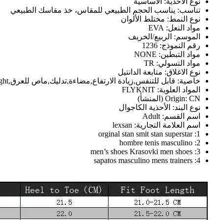
نوع الأحذية:
الأساسية
تناسب:
يناسب الحجم الطبيعي للمقاس، خذ مقاسك الطبيعي
نوع النمط:
مختلط الألوان
مواد النعل:
EVA
الموسم:
الربيع/الخريف
رقم النموذج:
1236
مواد التبطين:
NONE
مواد التسولي:
TR
نوع الاغلاق:
متابعة الدانتيل
خاصية:
قابل للتنفس,زيادة الارتفاع,مضاءة,تدليك,ماص للعرق,light,لباس شديد التحمل,مضاد للرائحة
المواد العلوية:
FLYKNIT
CN (المنشأ)
Origin:
نوع البند:
الأحذية الكاجوال
اسم القسم:
Adult
اسم العلامة التجارية:
lexsan
orginal stan smit stan superstar
1:
hombre tenis masculino
2:
men’s shoes Krasovki men shoes
3:
sapatos masculino mens trainers
4: