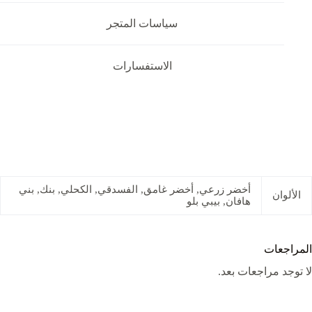
سياسات المتجر
الاستفسارات
أخضر زرعي, أخضر غامق, الفسدقي, الكحلي, بنك, بني
الألوان
هافان, بيبي بلو
المراجعات
لا توجد مراجعات بعد.