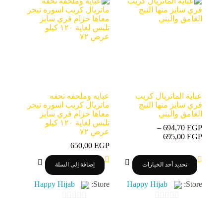
u
u
t
t
o
o
f
f
5
5
عباية الماتريال كريب
عبايه وملحفه تحفه
فري سايز منها البيج
ماتريال كريب اسوره تيجر
الغامق والبني
معاها حزام فري سايز
تلبس لغاية ١٢٠ كيلو
–
694,70
EGP
عرض ٧٢
نطاق
695,00
EGP
السعر:
650,00
EGP
من
هناك
تحديد أحد الخيارات
إضافة إلى السلة
العديد
خلال
من
Happy Hijab
Store:
Happy Hijab
Store:
الأشكال
المختلفة
لهذا
0
0
المنتج.
o
o
يمكن