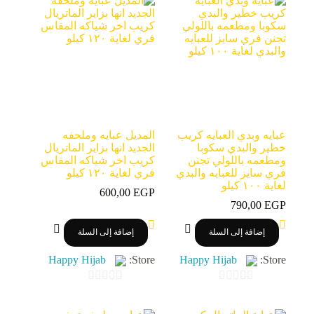
عبايه وبدي العبايه كريب
المديل عبايه وملحفه
خطير والبدي سكوبا
الجديد انها بزاير الماتريال
ومطعمه باللولي تجنن
كريب اخر شياكه المقاس
فري سايز للعبايه والبدي
فري لغاية ١٢٠ كيلو
لغاية ١٠٠ كيلو
600,00
EGP
790,00
EGP
إضافة إلى السلة
إضافة إلى السلة
Happy Hijab
Store:
Happy Hijab
Store:
0
0
o
o