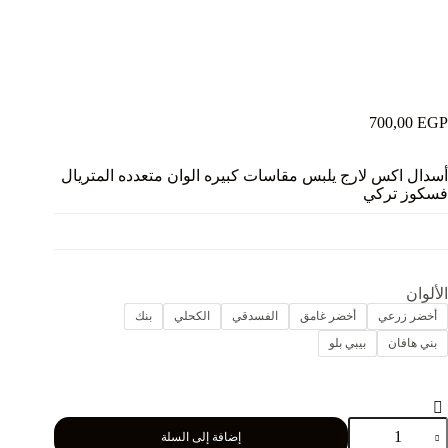
700,00
EGP
أسدال اكس لارج يلبس مقاسات كبيره الوان متعدده المتريال
فسكوز تركي
الألوان
أخضر زرعي
أخضر غامق
الفسدقي
الكحلي
بنك
بني هافان
بيبي بلو
مية
إضافة إلى السلة
سدال