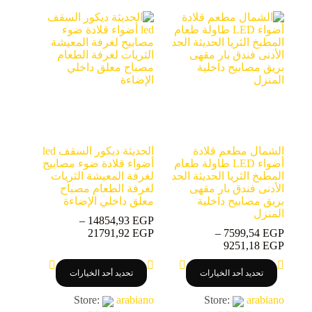
المنتج.
المنتج.
o
o
يمكن
يمكن
اختيار
اختيار
u
u
الخيارات
الخيارات
t
t
على
على
o
o
صفحة
صفحة
المنتج
المنتج
f
f
5
5
الشمال مطعم قلادة
الحديثة ديكور السقف led
أضواء LED طاولة طعام
أضواء قلادة ضوء مصابيح
المطبخ الثريا الحديثة الحد
لغرفة المعيشة الثريات
الأدنى فندق بار مقهى
لغرفة الطعام مصباح
بريق مصابيح داخلية
معلق داخلي الإضاءة
المنزل
–
14854,93
EGP
نطاق
21791,92
EGP
–
7599,54
EGP
نطاق
السعر:
9251,18
EGP
السعر:
من
هناك
هناك
من
تحديد أحد الخيارات
تحديد أحد الخيارات
العديد
العديد
خلال
من
من
خلال
Store:
arabiano
Store:
arabiano
الأشكال
الأشكال