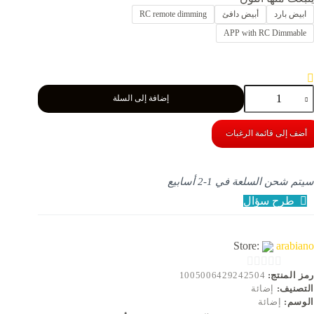
ابيض بارد
أبيض دافئ
RC remote dimming
APP with RC Dimmable
مية
إضافة إلى السلة
ريا
لم
سكندنافية
أضف إلى قائمة الرغبات
ديثة
صابيح
قف
سيتم شحن السلعة في 1-2 أسابيع
سيطة
طرح سؤال
ريات
يد
علقة
غرفة
Store:
arabiano
لمعيشة
رمز المنتج:
1005006429242504
0
ضاءة
التصنيف:
إضائة
اخلية
o
الوسم:
إضائة
u