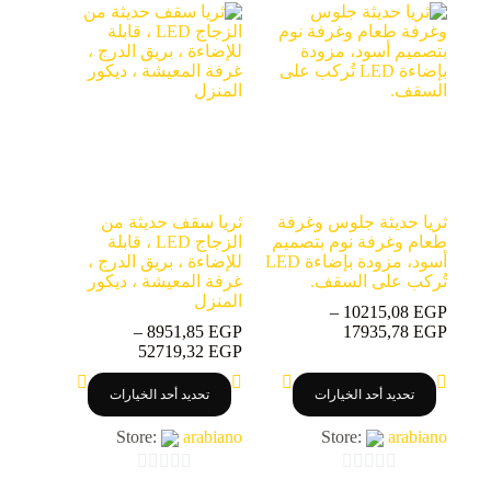
ثريا حديثة جلوس وغرفة
ثريا سقف حديثة من
طعام وغرفة نوم بتصميم
الزجاج LED ، قابلة
أسود، مزودة بإضاءة LED
للإضاءة ، بريق الدرج ،
تُركب على السقف.
غرفة المعيشة ، ديكور
المنزل
–
10215,08
EGP
نطاق
–
8951,85
EGP
17935,78
EGP
السعر:
نطاق
52719,32
EGP
من
السعر:
هناك
هناك
من
تحديد أحد الخيارات
تحديد أحد الخيارات
العديد
العديد
خلال
من
من
خلال
Store:
arabiano
Store:
arabiano
الأشكال
الأشكال
المختلفة
المختلفة
لهذا
لهذا
0
0