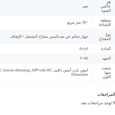
هو
عاكس
نعم
الضوء
منطقة
>30 متر مربع
الإضاءة
نوع
جهاز تحكم عن بعد,المس مفتاح التشغيل / الإيقاف
المفتاح
المادة
Acryl
الجهد
90-V
ينبعث
ابيض بارد, أبيض دافئ,  remote dimming, APP with RC
منها
Dimmable
اللون
المراجعات
لا توجد مراجعات بعد.