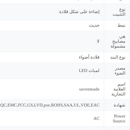
نوع
إضاءة على شكل قلادة
التثبيت
نمط
حديث
هي
مصابيح
لا
مشمولة
نوع البند
قلادة أضواء
مصدر
لمبات LED
الضوء
اسم
العلامة
savenmade
التجارية
شهادة
CQC,EMC,FCC,GS,LVD,pse,ROHS,SAA,UL,VDE,EAC
Power
AC
Source