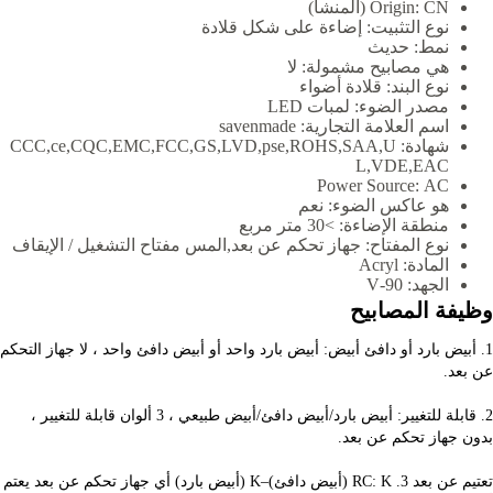
CN (المنشأ)
Origin:
نوع التثبيت:
إضاءة على شكل قلادة
نمط:
حديث
هي مصابيح مشمولة:
لا
نوع البند:
قلادة أضواء
مصدر الضوء:
لمبات LED
اسم العلامة التجارية:
savenmade
شهادة:
CCC,ce,CQC,EMC,FCC,GS,LVD,pse,ROHS,SAA,U
L,VDE,EAC
Power Source:
AC
هو عاكس الضوء:
نعم
منطقة الإضاءة:
>30 متر مربع
نوع المفتاح:
جهاز تحكم عن بعد,المس مفتاح التشغيل / الإيقاف
المادة:
Acryl
الجهد:
90-V
وظيفة المصابيح
عن بعد.
2. قابلة للتغيير: أبيض بارد/أبيض دافئ/أبيض طبيعي ، 3 ألوان قابلة للتغيير ، 
بدون جهاز تحكم عن بعد.
تعتيم عن بعد 3. RC: K (أبيض دافئ)–K (أبيض بارد) أي جهاز