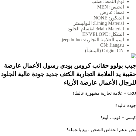
نوع النمط:
صلب
الجنس:
MEN
نمط:
عارض
الديكور:
NONE
Lining Material:
البوليستر
Main Material:
انقسام الجلود
الشكل:
ENVELOPE
اسم العلامة التجارية:
jeep buluo
CN:
Jiangsu
CN (المنشأ)
Origin:
جيب بولوو حقائب كروس بودي رسول الأعمال عارضة 
حقيبة يد العلامة التجارية الكتف ج
للرجال الأعمال عارضة الأزياء
CRO + علامة تجارية مشهورة عالميًا!
جودة عالية!!
كيسي + فوب ، أوم!
نحن ندعم انخفاض الشحن ، بيع بالجملة!