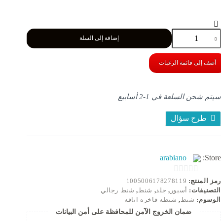
مية
إضافة إلى السلة
يب
BULUO-
قائب
أضف إلى قائمة الرغبات
لدية
Crossbod
سول
لرجال
سيتم شحن السلعة في 1-2 أسابيع
قيبة
د
طرح سؤال
ادية
لأعمال
قيبة
arabiano
Store:
لكتف
لعلامة
لتجارية
0
رمز المنتج:
1005006178278119
التصنيفات:
أسبور
,
جلد
,
شنط
,
شنط رجالي
الية
o
الوسوم:
شنط
,
شنطه فاخره اناقه
لجودة
u
ضمان الخروج الآمن للمحافظة على أمن البيانات
ديد
t