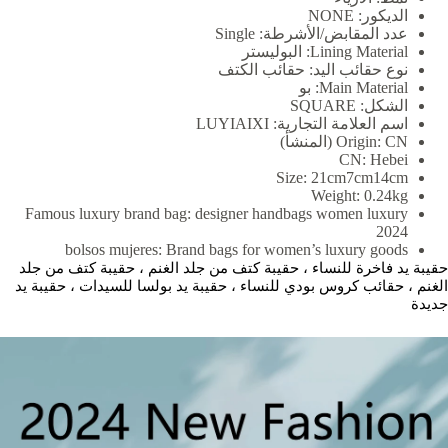
الديكور:
NONE
عدد المقابض/الأشرطة:
Single
Lining Material:
البوليستر
نوع حقائب اليد:
حقائب الكتف
Main Material:
بو
الشكل:
SQUARE
اسم العلامة التجارية:
LUYIAIXI
CN (المنشأ)
Origin:
CN:
Hebei
Size:
21cm7cm14cm
Weight:
0.24kg
Famous luxury brand bag:
designer handbags women luxury
2024
bolsos mujeres:
Brand bags for women’s luxury goods
حقيبة يد فاخرة للنساء ، حقيبة كتف من جلد الغنم ، حقيبة كتف من جلد
الغنم ، حقائب كروس بودي للنساء ، حقيبة يد بولسا للسيدات ، حقيبة يد
جديدة