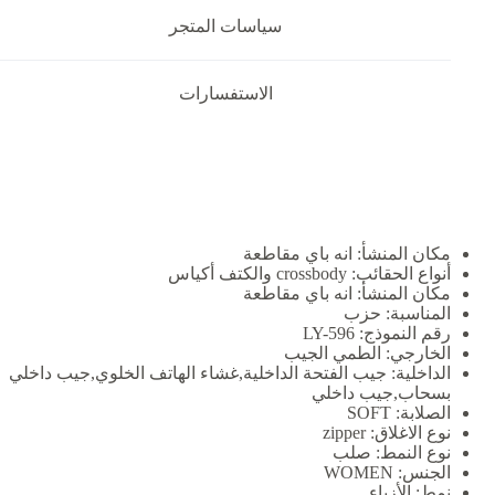
سياسات المتجر
الاستفسارات
مكان المنشأ:
انه باي مقاطعة
أنواع الحقائب:
crossbody والكتف أكياس
مكان المنشأ:
انه باي مقاطعة
المناسبة:
حزب
رقم النموذج:
LY-596
الخارجي:
الطمي الجيب
الداخلية:
جيب الفتحة الداخلية,غشاء الهاتف الخلوي,جيب داخلي
بسحاب,جيب داخلي
الصلابة:
SOFT
نوع الاغلاق:
zipper
نوع النمط:
صلب
الجنس:
WOMEN
نمط:
الأزياء