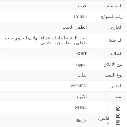
المناسبة
حزب
رقم النموذج
LY-596
الخارجي
الطمي الجيب
جيب الفتحة الداخلية,غشاء الهاتف الخلوي,جيب
الداخلية
داخلي بسحاب,جيب داخلي
الصلابة
SOFT
نوع الاغلاق
zipper
نوع النمط
صلب
الجنس
WOMEN
نمط
الأزياء
الديكور
NONE
عدد المقابض/
Single
الأشرطة