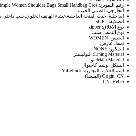
رقم النموذج:
Simple Women Shoulder Bags Small Handbag Cros
لجودة
الخارجي:
الطمي الجيب
الداخلية:
جيب الفتحة الداخلية,غشاء الهاتف الخلوي,جيب داخلي
تيقة
الصلابة:
SOFT
نوع الاغلاق:
zipper
ديدة
نوع النمط:
صلب
الجنس:
WOMEN
نمط:
عارض
الديكور:
NONE
Lining Material:
البوليستر
Main Material:
بو
الشكل:
وشم كاجيوال
اسم العلامة التجارية:
YaLePuck
CN (المنشأ)
Origin:
CN:
Hebei