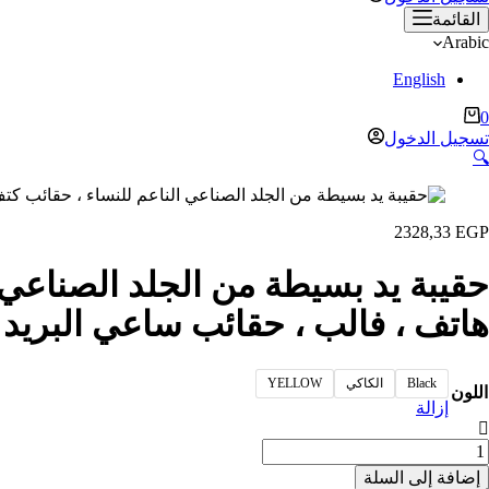
القائمة
Arabic
English
ربة
0
لتسوق
تسجيل الدخول
🔍
2328,33
EGP
حقيبة يد بسيطة من الجلد الصناعي
هاتف ، فالب ، حقائب ساعي البريد ، 
Black
الكاكي
YELLOW
اللون
إزالة
مية
قيبة
إضافة إلى السلة
د