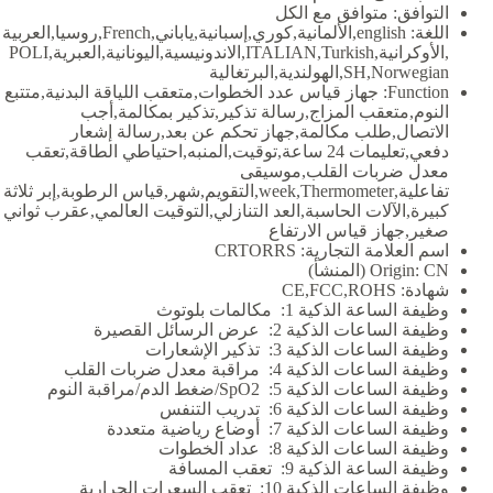
التوافق:
متوافق مع الكل
اللغة:
english,الألمانية,كوري,إسبانية,ياباني,French,روسيا,العربية
,الأوكرانية,ITALIAN,Turkish,الاندونيسية,اليونانية,العبرية,POLI
SH,Norwegian,الهولندية,البرتغالية
Function:
جهاز قياس عدد الخطوات,متعقب اللياقة البدنية,متتبع
النوم,متعقب المزاج,رسالة تذكير,تذكير بمكالمة,أجب
الاتصال,طلب مكالمة,جهاز تحكم عن بعد,رسالة إشعار
دفعي,تعليمات 24 ساعة,توقيت,المنبه,احتياطي الطاقة,تعقب
معدل ضربات القلب,موسيقى
تفاعلية,week,Thermometer,التقويم,شهر,قياس الرطوبة,إبر ثلاثة
كبيرة,الآلات الحاسبة,العد التنازلي,التوقيت العالمي,عقرب ثواني
صغير,جهاز قياس الارتفاع
اسم العلامة التجارية:
CRTORRS
CN (المنشأ)
Origin:
شهادة:
CE,FCC,ROHS
وظيفة الساعة الذكية 1:
مكالمات بلوتوث
وظيفة الساعات الذكية 2:
عرض الرسائل القصيرة
وظيفة الساعات الذكية 3:
تذكير الإشعارات
وظيفة الساعات الذكية 4:
مراقبة معدل ضربات القلب
وظيفة الساعات الذكية 5:
SpO2/ضغط الدم/مراقبة النوم
وظيفة الساعات الذكية 6:
تدريب التنفس
وظيفة الساعات الذكية 7:
أوضاع رياضية متعددة
وظيفة الساعات الذكية 8:
عداد الخطوات
وظيفة الساعة الذكية 9:
تعقب المسافة
وظيفة الساعات الذكية 10:
تعقب السعرات الحرارية