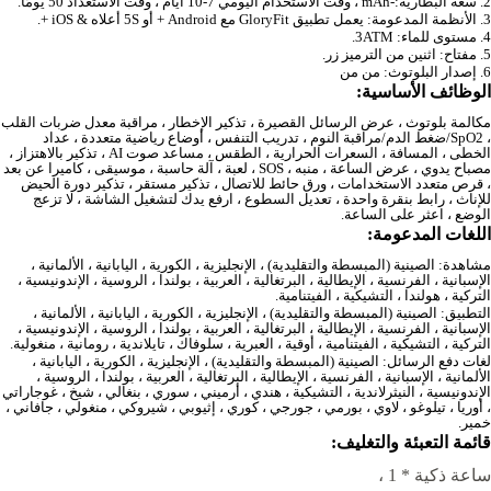
2. سعة البطارية:-mAh ، وقت الاستخدام اليومي 7-10 أيام ، وقت الاستعداد 50 يومًا.
3. الأنظمة المدعومة: يعمل تطبيق GloryFit مع Android + أو 5S أعلاه & iOS +.
4. مستوى للماء: 3ATM.
5. مفتاح: اثنين من الترميز زر.
6. إصدار البلوتوث: من من
الوظائف الأساسية:
مكالمة بلوتوث ، عرض الرسائ
، SpO2/ضغط الدم/مراقبة النوم ، تدريب التنفس ، أوضاع رياضية متعددة ، عداد 
الخطى ، المسافة ، السعرات الحرارية ، الطقس ، مساعد صوت AI ، تذكير بالاهتزاز ، 
مصباح يدوي ، عرض الساعة ، منبه ، SOS ، لعبة ، آلة حاسبة ، موسيقى ، كاميرا عن بعد 
، قرص متعدد الاستخدامات ، ورق حائط للاتصال ، تذكير مستقر ، تذكير دورة الحيض 
للإناث ، رابط بنقرة واحدة ، تعديل السطوع ، ارفع يدك لتشغيل الشاشة ، لا تزعج 
الوضع ، اعثر على الساعة.
اللغات المدعومة:
مشاهدة: الصينية (المبسطة والتقليدية) ، الإنجليزية ، الكورية ، اليابانية ، الألمانية ، 
الإسبانية ، الفرنسية ، الإيطالية ، البرتغالية ، العربية ، بولندا ، الروسية ، الإندونيسية ، 
التركية ، هولندا ، التشيكية ، الفيتنامية.
التطبيق: الصينية (المبسطة والتقليدية) ، الإنجليزية ، الكورية ، اليابانية ، الألمانية ، 
الإسبانية ، الفرنسية ، الإيطالية ، البرتغالية ، العربية ، بولندا ، الروسية ، الإندونيسية ، 
التركية ، التشيكية ، الفيتنامية ، أوقية ، العبرية ، سلوفاك ، تايلاندية ، رومانية ، منغولية.
لغات دفع الرسائل: الصينية (المبسطة والتقليدية) ، الإنجليزية ، الكورية ، اليابانية ، 
الألمانية ، الإسبانية ، الفرنسية ، الإيطالية ، البرتغالية ، العربية ، بولندا ، الروسية ، 
الإندونيسية ، النيثرلاندية ، التشيكية ، هندي ، أرميني ، سو
، أوريا ، تيلوغو ، لاوي ، بورمي ، جورجي ، كوري ، إثيوبي ، شيروكي ، منغولي ، جافاني ، 
خمير.
قائمة التعبئة والتغليف:
ساعة ذكية * 1 ،