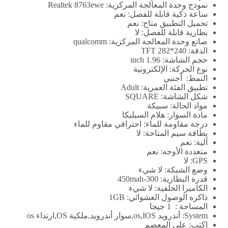
نموذج وحدة المعالجة المركزية:
Realtek 8763ewe
ساعة ذكية قابلة للفصل:
نعم
تحميل التطبيق متاح:
نعم
بطارية قابلة للفصل:
لا
صانع وحدة المعالجة المركزية:
qualcomm
الدقة:
240*282 TFT
حجم الشاشة:
1.96 inch
نوع الحركة:
الإلكترونية
النمط:
أجنبي
تطبيق الفئة العمرية:
Adult
شكل الشاشة:
SQUARE
مواد الحالة:
سبيكة
مادة السوار:
هلام السيليكا
درجة مقاومة للماء:
احترافي مقاوم للماء
بطاقة سيم المتاحة:
لا
آلية:
نعم
متعددة الأوجه:
نعم
GPS:
لا
وضع الشبكة:
لا شيء
قدرة البطارية:
300-450mah
الكاميرا الخلفية:
لا شيء
ذاكره الوصول العشوائي:
1GB
المساحة :
1 جيجا
System:
أندرويد os,IOS,سوار أندرويد,ملكية OS,ارتداء os
اكتب:
على المعصم