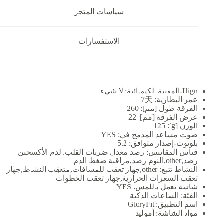
سياسات المتجر
الاستفسارات
Hign-المعنية الكيميائية:
لا شيء
عمر البطارية:
7天
الفرقة طول [مم]:
260
عرض الفرقة [مم]:
22
الوزن [g]:
125
صوت مساعد المدمج في:
YES
بلوتوث-إصدار متوافق:
5.2
قياس المقاييس:
رصد معدل ضربات القلب,الدم الأكسجين
رصد,other,النوم رصد,مراقبة ضغط الدم
النشاط تتبع:
other,جهاز تعقب للمسافات,متعقِب النشاط,جهاز
تعقب السعرات الحرارية,جهاز تعقب الخطوات
شاشة تعمل باللمس:
YES
الفئة:
الساعات الذكية
اسم التطبيق:
GloryFit
مواد الشاشة:
أموليد