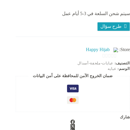
القلوب
لماتريال
ريب
سيتم شحن السلعة في 3-5 أيام عمل
لسايز
ري
غاية
طرح سؤال
١٢
يلو
Happy Hijab
Store:
0
التصنيف:
عبايات-ملحفة-أسدال
الوسم:
عبايه
o
ضمان الخروج الآمن للمحافظة على أمن البيانات
u
t
o
f
5
شارك