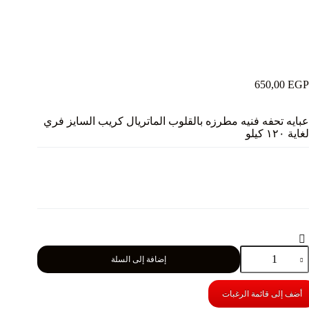
650,00
EGP
عبايه تحفه فنيه مطرزه بالقلوب الماتريال كريب السايز فري
لغاية ١٢٠ كيلو
مية
إضافة إلى السلة
بايه
حفه
نيه
أضف إلى قائمة الرغبات
طرزه