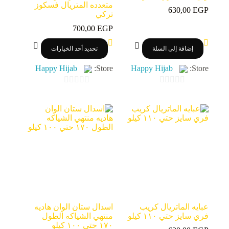
متعدده المتريال فسكوز
630,00
EGP
تركي
700,00
EGP
هناك
إضافة إلى السلة
تحديد أحد الخيارات
العديد
من
Happy Hijab
Store:
Happy Hijab
Store:
الأشكال
المختلفة
لهذا
0
0
المنتج.
o
o
يمكن
اختيار
u
u
الخيارات
t
t
على
o
o
صفحة
المنتج
f
f
5
5
عبايه الماتريال كريب
اسدال ستان الوان هاديه
فري سايز حتي ١١٠ كيلو
منتهي الشياكه الطول
١٧٠ حتي ١٠٠ كيلو