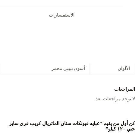
الاستفسارات
الألوان
أسود, نبيتي محمر
المراجعات
لا توجد مراجعات بعد.
كن أول من يقيم “عبايه فيونكات ستان الماتريال كريب فري سايز
حتي ١٢٠ كيلو”