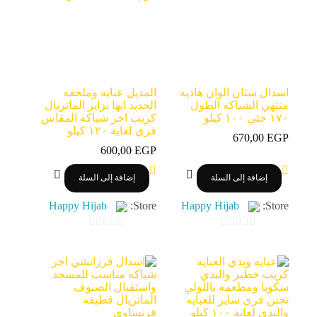
اسدال ستان الوان هاديه
المديل عبايه وملحفه
منتهي الشياكه الطول
الجديد انها بزاير الماتريال
١٧٠ حتي ١٠٠ كيلو
كريب اخر شياكه المقاس
فري لغاية ١٢٠ كيلو
670,00
EGP
600,00
EGP
إضافة إلى السلة
إضافة إلى السلة
Happy Hijab
Store:
Happy Hijab
Store:
0
0
o
o
u
u
t
t
o
o