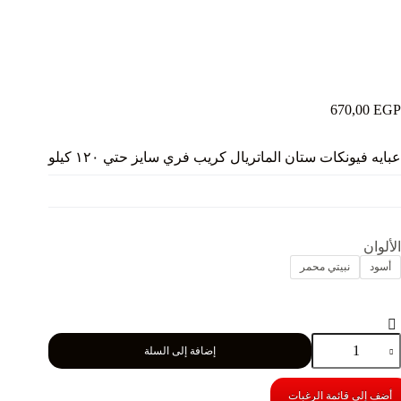
670,00
EGP
عبايه فيونكات ستان الماتريال كريب فري سايز حتي ١٢٠ كيلو
الألوان
أسود
نبيتي محمر
مية
إضافة إلى السلة
بايه
يونكات
تان
أضف إلى قائمة الرغبات
لماتريال