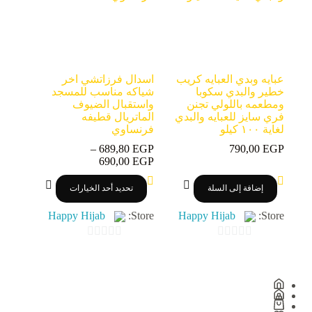
f
f
5
5
عبايه وبدي العبايه كريب
اسدال فرزاتشي اخر
خطير والبدي سكوبا
شياكه مناسب للمسجد
ومطعمه باللولي تجنن
واستقبال الضيوف
فري سايز للعبايه والبدي
الماتريال قطيفه
لغاية ١٠٠ كيلو
فرنساوي
–
689,80
EGP
790,00
EGP
نطاق
690,00
EGP
السعر:
هناك
من
إضافة إلى السلة
تحديد أحد الخيارات
العديد
من
خلال
Happy Hijab
Store:
Happy Hijab
Store:
الأشكال
المختلفة
لهذا
0
0
المنتج.
o
o
يمكن
اختيار
u
u
الخيارات
t
t
على