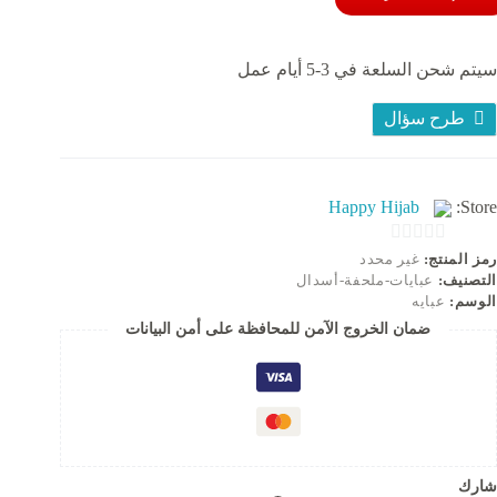
ريب
ري
ايز
سيتم شحن السلعة في 3-5 أيام عمل
تي
١٢
يلو
طرح سؤال
Happy Hijab
Store:
0
رمز المنتج:
غير محدد
التصنيف:
عبايات-ملحفة-أسدال
o
الوسم:
عبايه
u
ضمان الخروج الآمن للمحافظة على أمن البيانات
t
o
f
5
شارك