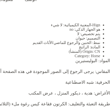
Hign-المعنية الكيميائية:
لا شيء
هو الجهاز الذكي:
no
يتم تخصيص:
لا
التصميم:
حيوان
نمط:
الحنين والرجوع للماضي/الأثاث القديم
المادة:
الراتنج
CN (المنشأ)
Origin:
Category:
Horse
المواد: البوليستيرين
المقاس: يرجى الرجوع إلى الصور الموجودة في هذه الصفحة أو
الحرفية: شبه الاصطناعية
الأغراض: هدية ، ديكور المنزل ، عرض المكتب
طريقة التعبئة والتغليف: الكرتون فقاعة كيس رغوة ملء (الثلا