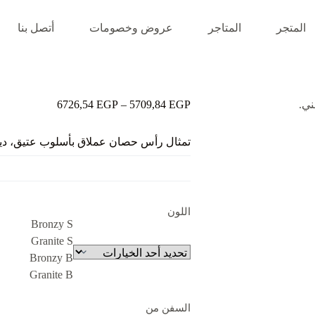
المتجر
المتاجر
عروض وخصومات
أتصل بنا
نطاق
6726,54
EGP
–
5709,84
EGP
السعر:
من
تمثال رأس حصان عملاق بأسلوب عتيق، ديكو
خلال
اللون
Bronzy S
Granite S
Bronzy B
Granite B
السفن من