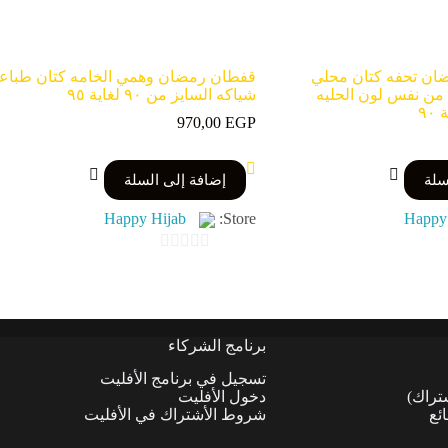
ان تحفه كتان محلي
قفطان رمضان وهمي الخامه كتان طباع
من نفس لون الحليه
شياكه السايز من ٩٠ لغاية ٩٥
970,00
EGP
سلة
إضافة إلى السلة
Happy Hijab
Store:
Happy
0
o
u
t
برنامج الشركاء
o
تسجيل في برنامج الأفليت
f
شتراك)
دخول الأفليت
5
ئع
شروط الأشتراك في الأفليت