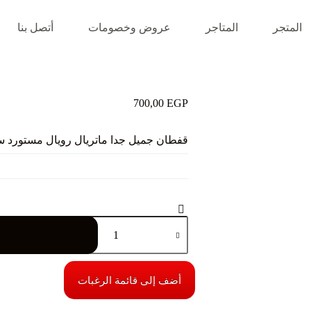
المتجر
المتاجر
عروض وخصومات
أتصل بنا
700,00
EGP
قفطان جميل جدا ماتريال رويال مستورد سايز 
كمية
قفطان
جميل
جدا
ماتريال
رويال
أضف إلى قائمة الرغبات
مستورد
سايز