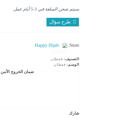
حتي
٨٥
سيتم شحن السلعة في 3-5 أيام عمل
ك
طرح سؤال
Happy Hijab
Store:
0
التصنيف:
قفطان
الوسم:
قفطان
o
ضمان الخروج الآمن ل
u
t
o
f
5
شارك