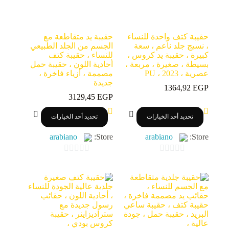
حقيبة كتف واحدة للنساء
حقيبة يد متقاطعة مع
، نسيج جلد ناعم ، سعة
الجسم من الجلد الطبيعي
كبيرة ، حقيبة يد كروس ،
للنساء ، حقيبة كتف
بسيطة ، صغيرة ، مربعة ،
أحادية اللون ، حقيبة حمل
عصرية ، PU ، 2023
مصممة ، أزياء فاخرة ،
جديدة
1364,92
EGP
3129,45
EGP
هناك
هناك
تحديد أحد الخيارات
تحديد أحد الخيارات
العديد
العديد
من
من
arabiano
Store:
arabiano
Store:
الأشكال
الأشكال
المختلفة
المختلفة
لهذا
لهذا
0
0
المنتج.
المنتج.
o
o
يمكن
يمكن
اختيار
اختيار
u
u
الخيارات
الخيارات
t
t
على
على
o
o
صفحة
صفحة
المنتج
المنتج
f
f