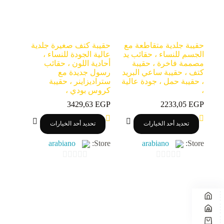
5
5
حقيبة جلدية متقاطعة مع
حقيبة كتف صغيرة جلدية
الجسم للنساء ، حقائب يد
عالية الجودة للنساء ،
مصممة فاخرة ، حقيبة
أحادية اللون ، حقائب
كتف ، حقيبة ساعي البريد
رسول جديدة مع
، حقيبة حمل ، جودة عالية
ستراديزاينر ، حقيبة
،
كروس بودي ،
3429,63
EGP
2233,05
EGP
هناك
هناك
تحديد أحد الخيارات
تحديد أحد الخيارات
العديد
العديد
من
من
arabiano
Store:
arabiano
Store:
الأشكال
الأشكال
المختلفة
المختلفة
لهذا
لهذا
0
0
المنتج.
المنتج.
o
o
يمكن
يمكن
اختيار
اختيار
u
u
الخيارات
الخيارات
t
t
على
على
o
o
صفحة
صفحة