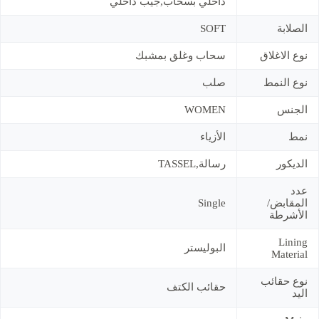
داخلي بسحاب,جيب داخلي
الصلابة
SOFT
نوع الاغلاق
سحاب وغلق بمشبك
نوع النمط
صلب
الجنس
WOMEN
نمط
الأزياء
الديكور
رسالة,TASSEL
عدد
المقابض/
Single
الأشرطة
Lining
البوليستر
Material
نوع حقائب
حقائب الكتف
اليد