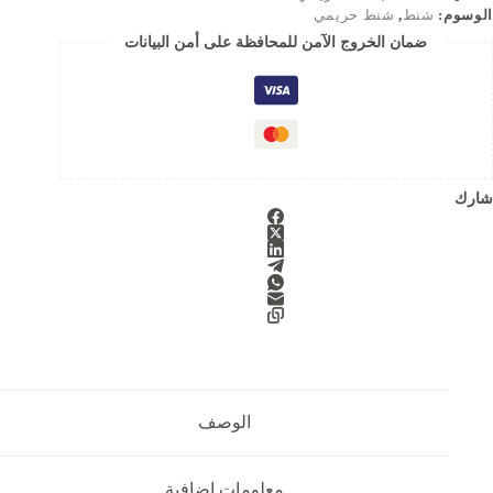
الوسوم:
شنط
,
شنط حريمي
فتاح
u
خلب
ضمان الخروج الآمن للمحافظة على أمن البيانات
t
قيبة
د
o
f
5
شارك
الوصف
معلومات إضافية