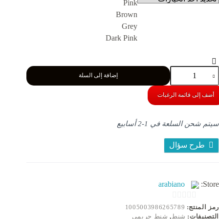
Pink
Brown
Grey
Dark Pink
مية
إضافة إلى السلة
تعددة
لوظائف
لمرأة
أضف إلى قائمة الرغبات
لمحفظة
Crossbod
حفظة
سيتم شحن السلعة في 1-2 أسابيع
لهاتف
لمحمول
لكتف
طرح سؤال
قيبة
اعي
لسيدات
حفظة
arabiano
Store:
سائية
لعملات
لمعدنية
0
رمز المنتج:
1005003986265789
امل
التصنيفات:
شنط
,
شنط حريمي
o
طاقة