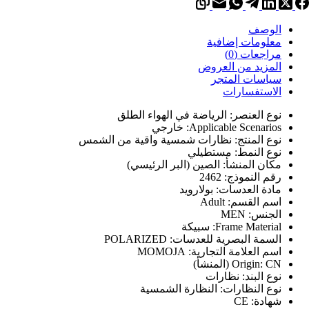
ير
سمية
الوصف
معلومات إضافية
ن
مراجعات (0)
MOMOJ
المزيد من العروض
سياسات المتجر
الاستفسارات
نوع العنصر:
الرياضة في الهواء الطلق
Applicable Scenarios:
خارجي
نوع المنتج:
نظارات شمسية واقية من الشمس
نوع النمط:
مستطيلي
مكان المنشأ:
الصين (البر الرئيسي)
رقم النموذج:
2462
مادة العدسات:
بولارويد
اسم القسم:
Adult
الجنس:
MEN
Frame Material:
سبيكة
السمة البصرية للعدسات:
POLARIZED
اسم العلامة التجارية:
MOMOJA
CN (المنشأ)
Origin:
نوع البند:
نظارات
نوع النظارات:
النظارة الشمسية
شهادة:
CE