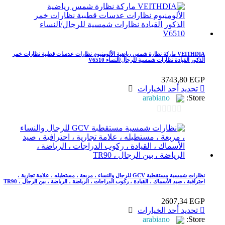
VEITHDIA ماركة نظارة شمس رياضية الألومنيوم نظارات عدسات قطبية نظارات خمر
الذكور القيادة نظارات شمسية للرجال/النساء V6510
3743,80
EGP
هناك
تحديد أحد الخيارات
العديد
arabiano
Store:
من
الأشكال
0
المختلفة
out
لهذا
المنتج.
of
يمكن
5
اختيار
الخيارات
نظارات شمسية مستقطبة GCV للرجال والنساء ، مربعة ، مستطيله ، علامة تجارية ،
على
احترافية ، صيد الأسماك ، القيادة ، ركوب الدراجات ، الرياضة ، الرياضة ، بين الرجال ، TR90
صفحة
المنتج
2607,34
EGP
هناك
تحديد أحد الخيارات
العديد
arabiano
Store: