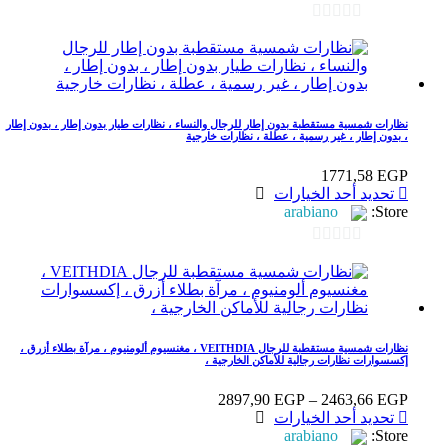
من
الأشكال
0
المختلفة
out
لهذا
المنتج.
of
يمكن
5
اختيار
نظارات شمسية مستقطبة بدون إطار للرجال والنساء ، نظارات طيار بدون إطار ، بدون إطار
الخيارات
، بدون إطار ، غير رسمية ، عطلة ، نظارات خارجية
على
صفحة
1771,58
EGP
المنتج
هناك
تحديد أحد الخيارات
العديد
arabiano
Store:
من
الأشكال
0
المختلفة
out
لهذا
المنتج.
of
يمكن
5
اختيار
نظارات شمسية مستقطبة للرجال VEITHDIA ، مغنسيوم ألومنيوم ، مرآة بطلاء أزرق ،
الخيارات
إكسسوارات نظارات رجالية للأماكن الخارجية ،
على
صفحة
نطاق
2897,90
EGP
–
2463,66
EGP
المنتج
هناك
السعر:
تحديد أحد الخيارات
العديد
من
arabiano
Store: