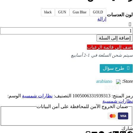
black
GUN
Gun Blue
GOLD
لون العدسات
إزالة
مية
ظارات
إضافة إلى السلة
مسية
لرجال
أضف إلى قائمة الرغبات
ضادة
سيتم شحن السلعة في 1-2 أسابيع
لاشعة
وق
لبنفسجية
طرح سؤال
ن
MOMOJ
arabiano
Store:
طار
امل
0
رمز المنتج:
1005006331939313
التصنيف:
نظارات شمسية
الوسم:
نظارات شمسية
out
عدن
ضمان الخروج الآمن للمحافظة على أمن البيانات
ربع
of
5
ستقطب
شارك
وضة