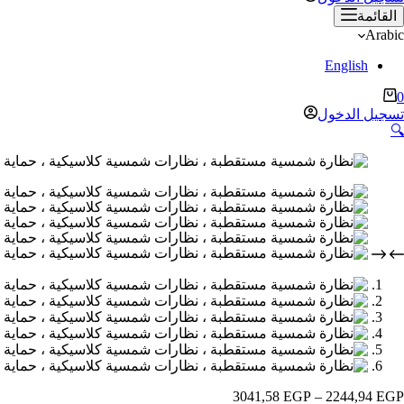
القائمة
Arabic
English
ربة
0
لتسوق
تسجيل الدخول
🔍
نطاق
3041,58
EGP
–
2244,94
EGP