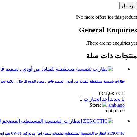
إرسال
No more offers for this product!
General Enquiries
There are no enquiries yet.
منتجات ذات صلة
نظارات شمسية مستقطبة للقيادة من أودي ، تصميم فاخر ، مضاد للوهج للرجال ، علامة تجارية ، 3 ، A5 ، A6 ، A1 ، A7 ، A8 ، Q2 ، Q3 ، Q5 ، Q7 ، q8 ، TT
1341,98
EGP
هناك
تحديد أحد الخيارات
العديد
Store:
arabiano
من
out of 5
0
الأشكال
المختلفة
لهذا
المنتج.
ZENOTTIC النظارات الشمسية المستقطبة المتضخم للنساء إطار مربع كبير UV400 نظارات شمسية العلامة التجارية الفاخرة تصميم Dirving ظلال السيدات