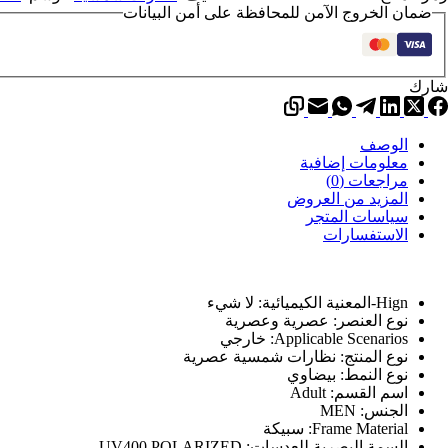
ضمان الخروج الآمن للمحافظة على أمن البيانات
ماية
لرجال
ن
شعة
شارك
لشمس
لامة
جارية
الوصف
اخرة
معلومات إضافية
راقة
مراجعات (0)
يار
المزيد من العروض
سياسات المتجر
ودة
الاستفسارات
الية
Hign-المعنية الكيميائية:
لا شيء
نوع العنصر:
عصرية وعصرية
Applicable Scenarios:
خارجي
نوع المنتج:
نظارات شمسية عصرية
نوع النمط:
بيضاوي
اسم القسم:
Adult
الجنس:
MEN
Frame Material:
سبيكة
السمة البصرية للعدسات:
UV400,POLARIZED