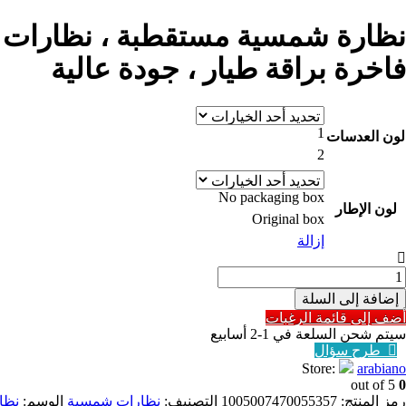
السعر:
من
نظارة شمسية مستقطبة ، نظارات ش
خلال
فاخرة براقة طيار ، جودة عالية
1
لون العدسات
2
No packaging box
لون الإطار
Original box
إزالة
مية
ظارة
إضافة إلى السلة
مسية
أضف إلى قائمة الرغبات
ستقطبة
سيتم شحن السلعة في 1-2 أسابيع
طرح سؤال
ظارات
Store:
arabiano
مسية
out of 5
0
لاسيكية
رمز المنتج:
1005007470055357
التصنيف:
نظارات شمسية
الوسم:
نظا