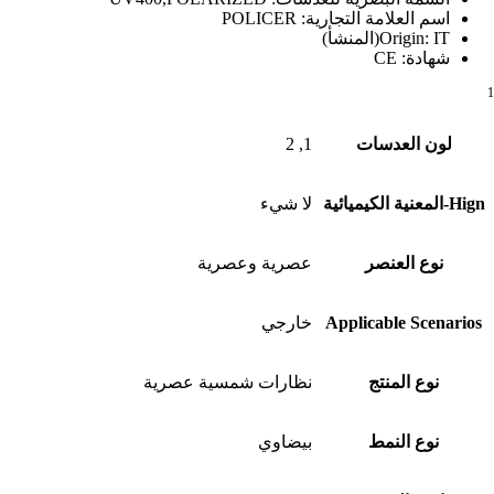
اسم العلامة التجارية:
POLICER
IT(المنشأ)
Origin:
شهادة:
CE
1
لون العدسات
1, 2
Hign-المعنية الكيميائية
لا شيء
نوع العنصر
عصرية وعصرية
Applicable Scenarios
خارجي
نوع المنتج
نظارات شمسية عصرية
نوع النمط
بيضاوي