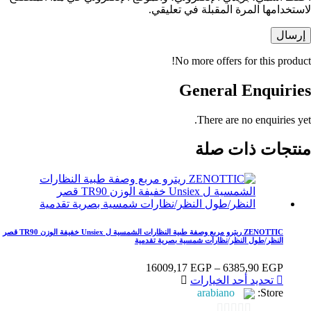
لاستخدامها المرة المقبلة في تعليقي.
إرسال
No more offers for this product!
General Enquiries
There are no enquiries yet.
منتجات ذات صلة
ZENOTTIC ريترو مربع وصفة طبية النظارات الشمسية ل Unsiex خفيفة الوزن TR90 قصر
النظر/طول النظر/نظارات شمسية بصرية تقدمية
نطاق
16009,17
EGP
–
6385,90
EGP
هناك
السعر:
تحديد أحد الخيارات
العديد
من
arabiano
Store:
من