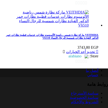
من
الأشكال
0
المختلفة
out
لهذا
المنتج.
of
يمكن
5
اختيار
الخيارات
VEITHDIA ماركة نظارة شمس رياضية الألومنيوم نظارات عدسات قطبية نظارات خمر
على
الذكور القيادة نظارات شمسية للرجال/النساء V6510
صفحة
المنتج
3743,80
EGP
هناك
تحديد أحد الخيارات
العديد
arabiano
Store:
من
الأشكال
0
المختلفة
أتصل بنا
out
لهذا
حسابي
المنتج.
of
يمكن
روابط هامة
5
اختيار
الخيارات
سياسة الأسترجاع
على
سياسة الخصوصية
صفحة
الشروط والأحكام
المنتج