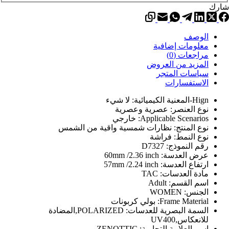
لال
شارك
لسيدات
الوصف
معلومات إضافية
مراجعات (0)
المزيد من العروض
سياسات المتجر
الاستفسارات
Hign-المعنية الكيميائية:
لا شيء
نوع العنصر:
عصرية وعصرية
Applicable Scenarios:
خارجي
نوع المنتج:
نظارات شمسية واقية من الشمس
نوع النمط:
فراشة
رقم النموذج:
D7327
عرض العدسة:
60mm /2.36 inch
ارتفاع العدسة:
57mm /2.24 inch
مادة العدسات:
TAC
اسم القسم:
Adult
الجنس:
WOMEN
Frame Material:
بولي كربونات
السمة البصرية للعدسات:
POLARIZED,المضادة
للانعكاس,UV400
اسم العلامة التجارية:
ZENOTTIC