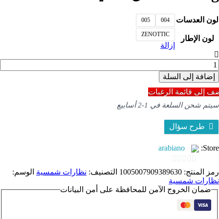
لون العدسات
005
004
ZENOTTIC
لون الإطار
إزالة
مية
ZENOTTI
إضافة إلى السلة
لنظارات
لشمسية
ف إلى قائمة الرغبات
لمستقطبة
سيتم شحن السلعة في 1-2 أسابيع
لمتضخم
لنساء
طار
طرح سؤال
ربع
بير
arabiano
Store:
UV40
ظارات
مسية
0
رمز المنتج:
1005007909389630
التصنيف:
نظارات شمسية
الوسم:
لعلامة
نظارات شمسية
out
لتجارية
ضمان الخروج الآمن للمحافظة على أمن البيانات
لفاخرة
of
صميم
5
Dirvin