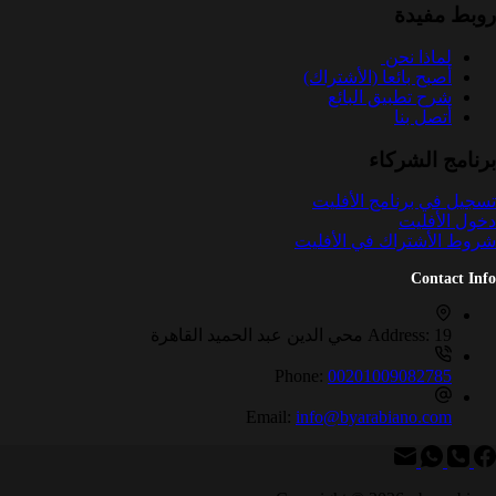
روبط مفيدة
لماذا نحن
أصبح بائعا (الأشتراك)
شرح تطبيق البائع
أتصل بنا
برنامج الشركاء
تسجيل في برنامج الأفليت
دخول الأفليت
شروط الأشتراك في الأفليت
Contact Info
19 محي الدين عبد الحميد القاهرة
Address:
Phone:
00201009082785
Email:
info@byarabiano.com