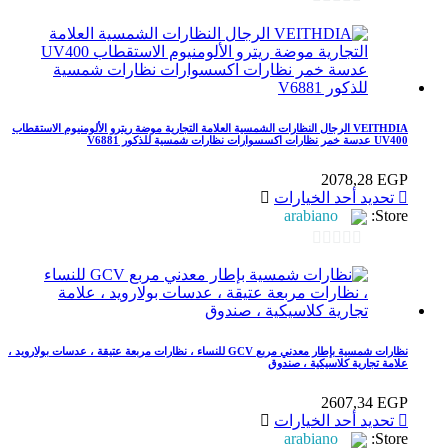
الأشكال
خلال
0
المختلفة
out
لهذا
المنتج.
of
يمكن
5
اختيار
الخيارات
VEITHDIA الرجال النظارات الشمسية العلامة التجارية موضة ريترو الألومنيوم الاستقطاب
على
UV400 عدسة خمر نظارات اكسسوارات نظارات شمسية للذكور V6881
صفحة
المنتج
2078,28
EGP
هناك
تحديد أحد الخيارات
العديد
arabiano
Store:
من
الأشكال
0
المختلفة
out
لهذا
المنتج.
of
يمكن
5
اختيار
نظارات شمسية بإطار معدني مربع GCV للنساء ، نظارات مربعة عتيقة ، عدسات بولارويد ،
الخيارات
علامة تجارية كلاسيكية ، صندوق
على
صفحة
2607,34
EGP
المنتج
هناك
تحديد أحد الخيارات
العديد
arabiano
Store: