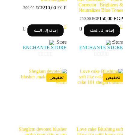
Corrector | Brightens &
210,00
EGP
300,00
EGP
السعر
السعر
Neutralizes Blue Tones
الحالي
الأصلي
150,00
EGP
250,00
EGP
السعر
السعر
هو:
هو:
الحالي
الأصلي
300,00 EGP.
210,00 EGP.
إضافة إلى السلة
إضافة إلى السلة
هو:
هو:
250,00 EGP.
150,00 EGP.
Store:
Store:
ENCHANTE STORE
ENCHANTE STORE
0
0
o
o
u
u
تخفيض
تخفيض
t
t
o
o
f
f
5
5
Sheglam devoted blusher
Love cake Blushing soft
,make your skin warm
like cake with love cake