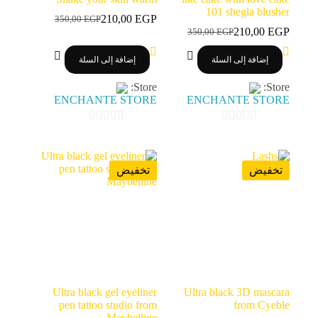
101 shegla blusher
210,00
EGP
350,00
EGP
السعر
السعر
210,00
EGP
350,00
EGP
السعر
السعر
الحالي
الأصلي
الحالي
الأصلي
هو:
هو:
إضافة إلى السلة
إضافة إلى السلة
هو:
هو:
350,00 EGP.
210,00 EGP.
350,00 EGP.
210,00 EGP.
Store:
Store:
ENCHANTE STORE
ENCHANTE STORE
0
0
o
o
u
u
تخفيض
تخفيض
t
t
o
o
f
f
5
5
Ultra black gel eyeliner
Ultra black 3D mascara
pen tattoo studio from
from Cyeble
Maybelline