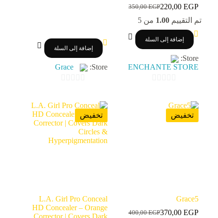
هو:
هو:
220,00
EGP
350,00
EGP
السعر
السعر
400,00 EGP.
340,00 EGP.
الحالي
الأصلي
تم التقييم
1.00
من 5
هو:
هو:
350,00 EGP.
220,00 EGP.
إضافة إلى السلة
إضافة إلى السلة
Store:
Grace
Store:
ENCHANTE STORE
0
0
o
o
u
u
تخفيض
تخفيض
t
t
o
o
f
f
5
5
L.A. Girl Pro Conceal
Grace5
HD Concealer – Orange
370,00
EGP
400,00
EGP
السعر
السعر
Corrector | Covers Dark