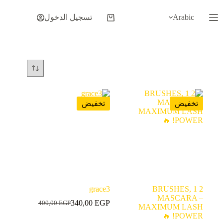
لتجاوز
لى
Arabic
تسجيل الدخول
عربة
لمحتوى
التسوق
تخفيض
تخفيض
grace3
2 BRUSHES, 1
MASCARA –
340,00
EGP
400,00
EGP
السعر
السعر
MAXIMUM LASH
الحالي
الأصلي
POWER! 🔥