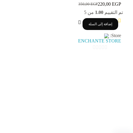
220,00
EGP
350,00
EGP
السعر
السعر
الحالي
الأصلي
تم التقييم
1.00
من 5
هو:
هو:
350,00 EGP.
220,00 EGP.
إضافة إلى السلة
Store:
ENCHANTE STORE
0
o
u
t
o
f
5