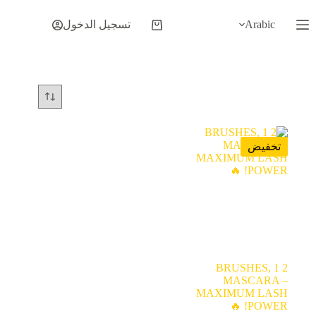
لتجاوز
لى
Arabic
تسجيل الدخول
عربة
لمحتوى
التسوق
تخفيض
2 BRUSHES, 1
MASCARA –
MAXIMUM LASH
POWER! 🔥